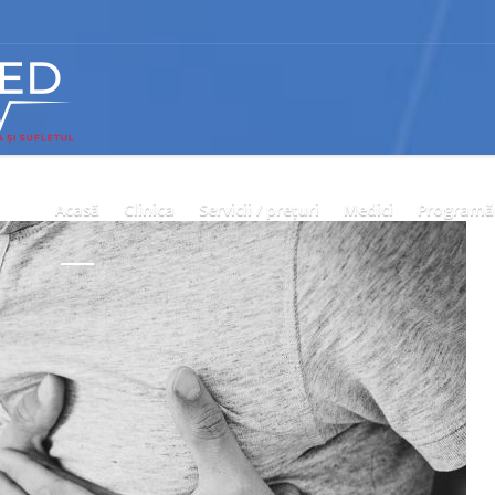
Acasă
Clinica
Servicii / prețuri
Medici
Programă