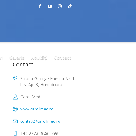
ri
Galerie
Noutăți
Contact
Contact
Strada George Enescu Nr. 1
bis, Ap. 3, Hunedoara
CarollMed
www.carollmed.ro
contact@carollmed.ro
Tel: 0773- 828- 799