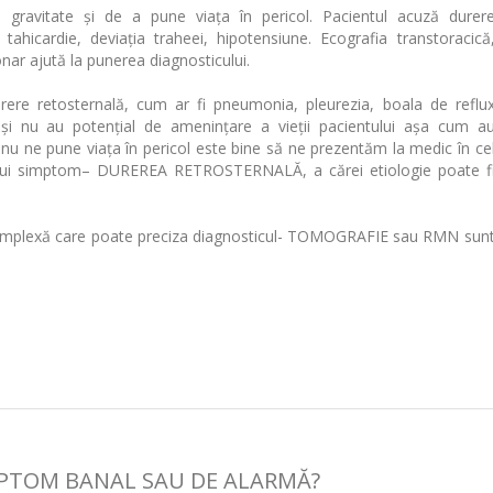
de gravitate și de a pune viața în pericol. Pacientul acuză durer
, tahicardie, deviația traheei, hipotensiune. Ecografia transtoracică
nar ajută la punerea diagnosticului.
rere retosternală, cum ar fi pneumonia, pleurezia, boala de reflu
și nu au potențial de amenințare a vieții pacientului așa cum a
a nu ne pune viața în pericol este bine să ne prezentăm la medic în ce
estui simptom– DUREREA RETROSTERNALĂ, a cărei etiologie poate f
complexă care poate preciza diagnosticul- TOMOGRAFIE sau RMN sun
MPTOM BANAL SAU DE ALARMĂ?