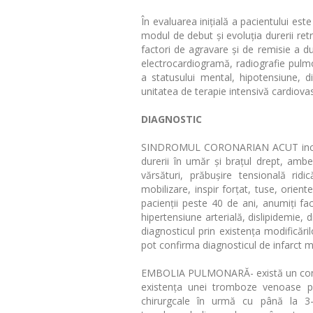
În evaluarea inițială a pacientului es
modul de debut și evoluția durerii retro
factori de agravare și de remisie a du
electrocardiogramă, radiografie pulm
a statusului mental, hipotensiune, di
unitatea de terapie intensivă cardiova
DIAGNOSTIC
SINDROMUL CORONARIAN ACUT include i
durerii în umăr și brațul drept, amb
vărsături, prăbușire tensională rid
mobilizare, inspir forțat, tuse, orien
pacienții peste 40 de ani, anumiți fac
hipertensiune arterială, dislipidemie
diagnosticul prin existența modificăr
pot confirma diagnosticul de infarct m
EMBOLIA PULMONARĂ- există un context 
existenţa unei tromboze venoase pro
chirurgcale în urmă cu până la 3-4