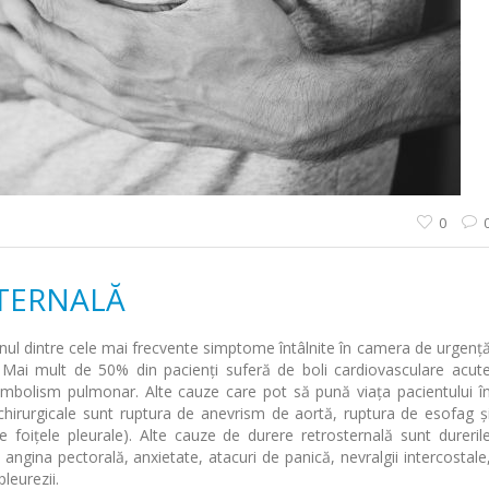
0
TERNALĂ
unul dintre cele mai frecvente simptome întâlnite în camera de urgenț
t. Mai mult de 50% din pacienți suferă de boli cardiovasculare acut
mbolism pulmonar. Alte cauze care pot să pună viața pacientului î
chirurgicale sunt ruptura de anevrism de aortă, ruptura de esofag ș
 foiţele pleurale). Alte cauze de durere retrosternală sunt dureril
 angina pectorală, anxietate, atacuri de panică, nevralgii intercostale
pleurezii.