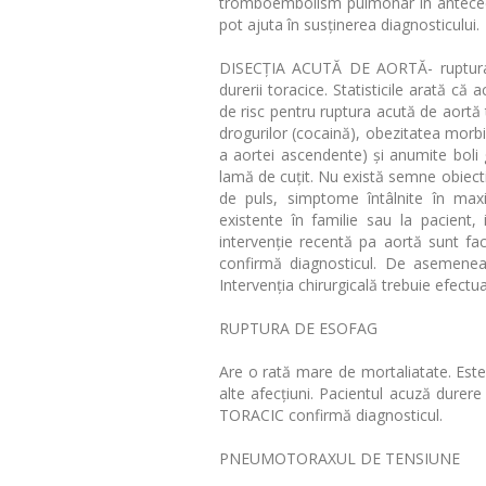
tromboembolism pulmonar în antecedent
pot ajuta în susținerea diagnosticului.
DISECȚIA ACUTĂ DE AORTĂ- ruptura a
durerii toracice. Statisticile arată că
de risc pentru ruptura acută de aortă
drogurilor (cocaină), obezitatea morb
a aortei ascendente) și anumite boli 
lamă de cuțit. Nu există semne obiecti
de puls, simptome întâlnite în max
existente în familie sau la pacient,
intervenție recentă pa aortă sunt f
confirmă diagnosticul. De asemenea, 
Intervenția chirurgicală trebuie efectu
RUPTURA DE ESOFAG
Are o rată mare de mortaliatate. Este
alte afecţiuni. Pacientul acuză durere 
TORACIC confirmă diagnosticul.
PNEUMOTORAXUL DE TENSIUNE