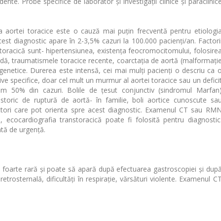
e. Probe specifice de laborator și investigații clinice și paraclinic
ortei toracice este o cauză mai puțin frecventă pentru etiologi
 acest diagnostic apare în 2-3,5% cazuri la 100.000 pacienți/an. Factori
 toracică sunt- hipertensiunea, existența feocromocitomului, folosire
idă, traumatismele toracice recente, coarctația de aortă (malformați
genetice. Durerea este intensă, cei mai mulți pacienți o descriu ca 
ve specifice, doar cel mult un murmur al aortei toracice sau un defici
im 50% din cazuri. Bolile de țesut conjunctiv (sindromul Marfan
 istoric de ruptură de aortă- în familie, boli aortice cunoscute sa
actori care pot orienta spre acest diagnostic. Examenul CT sau RM
ecocardiografia transtoracică poate fi folosită pentru diagnostic
ată de urgență.
 foarte rară și poate să apară după efectuarea gastroscopiei și dup
retrosternală, dificultăți în respirație, vărsături violente. Examenul C