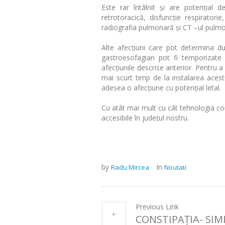
Este rar întâlnit și are potențial 
retrotoracică, disfuncție respiratorie
radiografia pulmonară și CT –ul pulmo
Alte afecțiuni care pot determina du
gastroesofagian pot fi temporizate 
afecțiunile descrise anterior. Pentru 
mai scurt timp de la instalarea ac
adesea o afecțiune cu potențial letal.
Cu atât mai mult cu cât tehnologia 
accesibile în județul nostru.
by
In
Radu Mircea
Noutati
Previous Link
CONSTIPAȚIA- SI