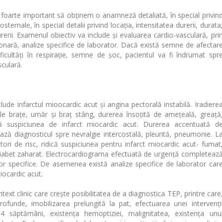
te foarte important să obținem o anamneză detaliată, în special privin
sternale, în special detalii privind locația, intensitatea durerii, durata
rerii. Examenul obiectiv va include și evaluarea cardio-vasculară, pri
onară, analize specifice de laborator. Dacă există semne de afectar
ficultăți în respirație, semne de șoc, pacientul va fi îndrumat spr
sculară.
nfarctul mioocardic acut și angina pectorală instabilă. Iradiere
ele brațe, umăr și braț stâng, durerea însoțită de amețeală, greață
ică suspiciunea de infarct miocardic acut. Durerea accentuată d
tează diagnosticul spre nevralgie intercostală, pleurită, pneumonie. L
tori de risc, ridică suspiciunea pentru infarct miocardic acut- fumat
, diabet zaharat. Electrocardiograma efectuată de urgență completeaz
ilor specifice. De asemenea există analize specifice de laborator car
iocardic acut.
clinic care creşte posibilitatea de a diagnostica TEP, printre care
funde, imobilizarea prelungită la pat, efectuarea unei intervenţi
 săptămâni, existența hemoptiziei, malignitatea, existența unu