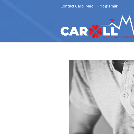
Contact CarollMed
Programări