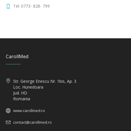
Tel: 0773- 828- 799
CarollMed
Str. George Enescu Nr. 1bis, Ap. 3
Loc. Hunedoara
Jud. HD
Romania
www.carollmed.ro
contact@carollmed.ro