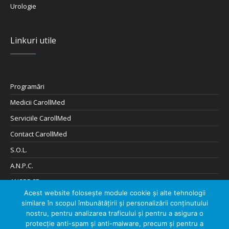
Urologie
Linkuri utile
Programări
Medicii CarollMed
Serviciile CarollMed
Contact CarollMed
S.O.L.
A.N.P.C.
ANSPDCP
Acest website folosește module cookie și alte tehnologii
Cookies și Confidențialitate
similare în scopul îmbunătățirii și personalizării conținutului
Digitalizare de: 404Solutions
nostru, pentru analizarea traficului și pentru a asigura o
protecție anti-spam și anti-malware, precum și pentru a