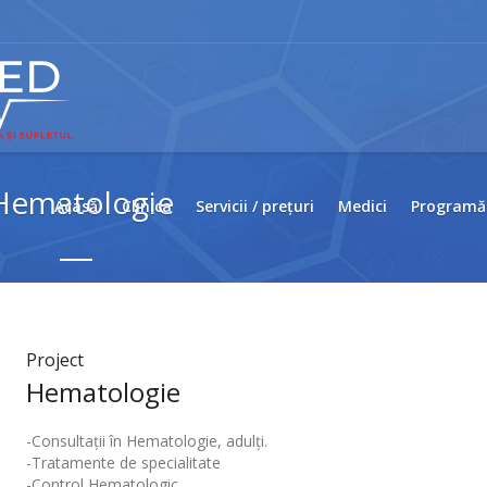
Hematologie
Acasă
Clinica
Servicii / prețuri
Medici
Programă
Project
Hematologie
-Consultații în Hematologie, adulți.
-Tratamente de specialitate
-Control Hematologic