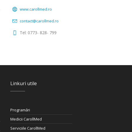
www.carollmed.ro
contact@carollmed.ro
Tel: 0773- 828- 799
Linkuri utile
Programări
Medicii CarollMed
Serviciile CarollMed