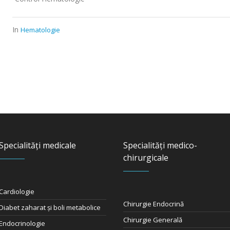
In
Hematologie
Specialități medicale
Specialități medico-
chirurgicale
Cardiologie
Chirurgie Endocrină
Diabet zaharat şi boli metabolice
Chirurgie Generală
Endocrinologie