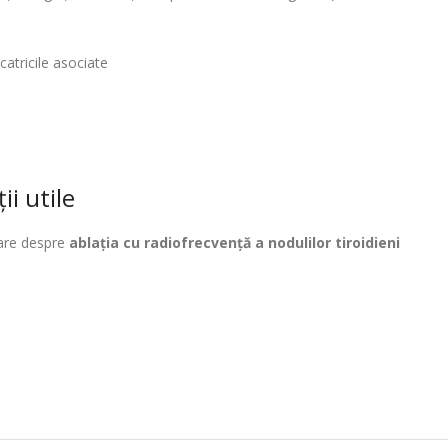
catricile asociate
ă
ii utile
tare despre
ablația cu radiofrecvență a nodulilor tiroidieni