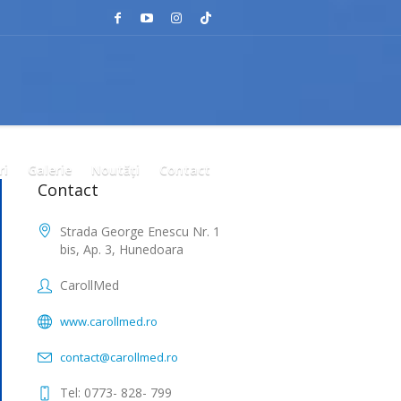
ri
Galerie
Noutăți
Contact
Contact
Strada George Enescu Nr. 1
bis, Ap. 3, Hunedoara
CarollMed
www.carollmed.ro
contact@carollmed.ro
Tel: 0773- 828- 799