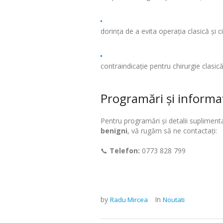
dorința de a evita operația clasică și ci
contraindicație pentru chirurgie clasic
Programări și informaț
Pentru programări și detalii suplimen
benigni
, vă rugăm să ne contactați:
📞
Telefon:
0773 828 799
by
In
Radu Mircea
Noutati