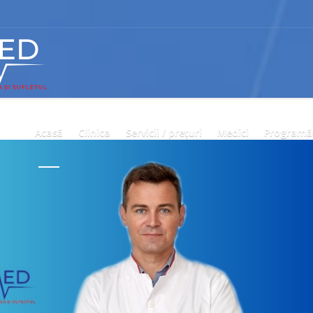
Acasă
Clinica
Servicii / prețuri
Medici
Programă