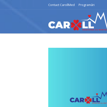
Contact CarollMed
Programări