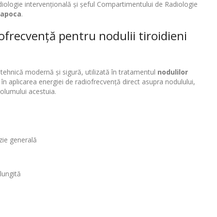
diologie intervențională și șeful Compartimentului de Radiologie
Napoca
.
iofrecvență pentru nodulii tiroidieni
 tehnică modernă și sigură, utilizată în tratamentul
nodulilor
în aplicarea energiei de radiofrecvență direct asupra nodulului,
olumului acestuia.
zie generală
lungită