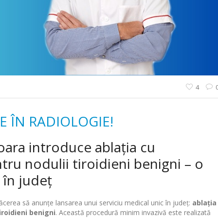
4
 ÎN RADIOLOGIE!
ara introduce ablația cu
ru nodulii tiroidieni benigni – o
în județ
ăcerea să anunțe lansarea unui serviciu medical unic în județ:
ablația
iroidieni benigni
. Această procedură minim invazivă este realizată