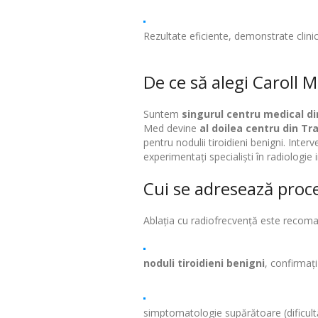
Rezultate eficiente, demonstrate clini
De ce să alegi Caroll
Suntem
singurul centru medical d
Med devine
al doilea centru din Tr
pentru nodulii tiroidieni benigni. Interv
experimentați specialiști în radiologie
Cui se adresează proc
Ablația cu radiofrecvență este recoma
noduli tiroidieni benigni
, confirmați
simptomatologie supărătoare (dificultăți