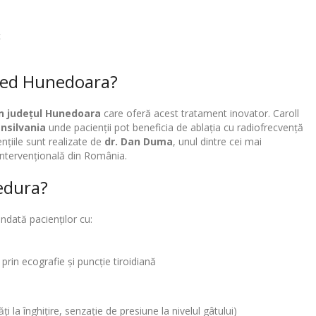
c
 Med Hunedoara?
in județul Hunedoara
care oferă acest tratament inovator. Caroll
ansilvania
unde pacienții pot beneficia de ablația cu radiofrecvență
ențiile sunt realizate de
dr. Dan Duma
, unul dintre cei mai
 intervențională din România.
edura?
ndată pacienților cu:
 prin ecografie și puncție tiroidiană
 la înghițire, senzație de presiune la nivelul gâtului)