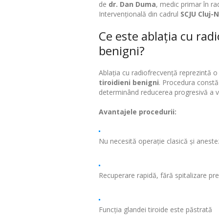
de
dr. Dan Duma
, medic primar în ra
Intervențională din cadrul
SCJU Cluj-
Ce este ablația cu rad
benigni?
Ablația cu radiofrecvență reprezintă o
tiroidieni benigni
. Procedura constă 
determinând reducerea progresivă a v
Avantajele procedurii:
Nu necesită operație clasică și aneste
Recuperare rapidă, fără spitalizare pre
Funcția glandei tiroide este păstrată