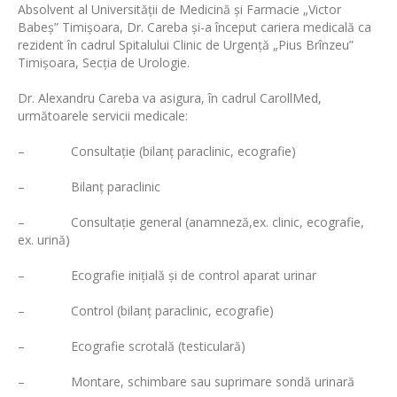
Absolvent al Universităţii de Medicină și Farmacie „Victor
Babeș” Timişoara, Dr. Careba şi-a început cariera medicală ca
rezident în cadrul Spitalului Clinic de Urgenţă „Pius Brînzeu”
Timişoara, Secţia de Urologie.
Dr. Alexandru Careba va asigura, în cadrul CarollMed,
următoarele servicii medicale:
– Consultaţie (bilanț paraclinic, ecografie)
– Bilanț paraclinic
– Consultație general (anamneză,ex. clinic, ecografie,
ex. urină)
– Ecografie inițială şi de control aparat urinar
– Control (bilanț paraclinic, ecografie)
– Ecografie scrotală (testiculară)
– Montare, schimbare sau suprimare sondă urinară