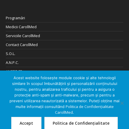
Programări
Medicii CarollMed
Serviciile CarollMed
Contact CarollMed
S.O.L.
A.N.P.C.
ANSPDCP
Acest website folosește module cookie și alte tehnologii
Cookies și Confidențialitate
similare în scopul îmbunătățirii și personalizării conținutului
Digitalizare de: 404Solutions
nostru, pentru analizarea traficului și pentru a asigura o
protecție anti-spam și anti-malware, precum și pentru a
preveni utilizarea neautorizată a sistemelor. Puteți obține mai
Politica de Confidențialitate
multe informații consultând
CarollMed
.
Despre CarollMed
Contact CarollMed
Accept
Politica de Confidențialitate
/ ©2026 Caroll Med SRL
Politica de Confidențialitate