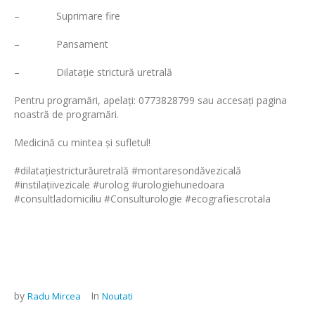
– Suprimare fire
– Pansament
– Dilatație strictură uretrală
Pentru programări, apelaţi: 0773828799 sau accesați pagina
noastră de programări.
Medicină cu mintea şi sufletul!
#dilatațiestricturăuretrală #montaresondăvezicală
#instilațiivezicale #urolog #urologiehunedoara
#consultladomiciliu #Consulturologie #ecografiescrotala
by
In
Radu Mircea
Noutati