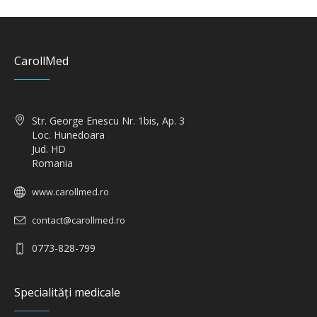
CarollMed
Str. George Enescu Nr. 1bis, Ap. 3
Loc. Hunedoara
Jud. HD
Romania
www.carollmed.ro
contact@carollmed.ro
0773-828-799
Specialități medicale