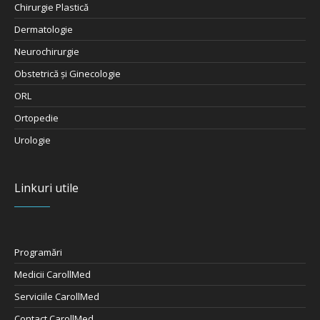
Dermatologie
Neurochirurgie
Obstetrică şi Ginecologie
ORL
Ortopedie
Urologie
Linkuri utile
Programări
Medicii CarollMed
Serviciile CarollMed
Contact CarollMed