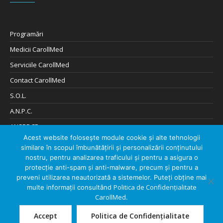
Programări
Medicii CarollMed
Serviciile CarollMed
Contact CarollMed
S.O.L.
A.N.P.C.
ANSPDCP
Acest website folosește module cookie și alte tehnologii
Cookies și Confidențialitate
similare în scopul îmbunătățirii și personalizării conținutului
Digitalizare de: 404Solutions
nostru, pentru analizarea traficului și pentru a asigura o
protecție anti-spam și anti-malware, precum și pentru a
preveni utilizarea neautorizată a sistemelor. Puteți obține mai
Politica de Confidențialitate
multe informații consultând
CarollMed
.
Despre CarollMed
Contact CarollMed
Accept
Politica de Confidențialitate