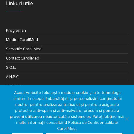
Linkuri utile
Programări
Medicii CarollMed
Serviciile CarollMed
Contact CarollMed
S.O.L.
A.N.P.C.
ANSPDCP
Acest website folosește module cookie și alte tehnologii
Cookies și Confidențialitate
similare în scopul îmbunătățirii și personalizării conținutului
Digitalizare de: 404Solutions
nostru, pentru analizarea traficului și pentru a asigura o
protecție anti-spam și anti-malware, precum și pentru a
preveni utilizarea neautorizată a sistemelor. Puteți obține mai
Politica de Confidențialitate
multe informații consultând
CarollMed
.
Despre CarollMed
Contact CarollMed