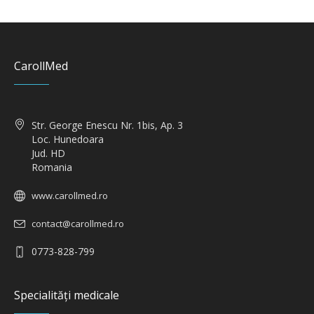
CarollMed
Str. George Enescu Nr. 1bis, Ap. 3
Loc. Hunedoara
Jud. HD
Romania
www.carollmed.ro
contact@carollmed.ro
0773-828-799
Specialități medicale