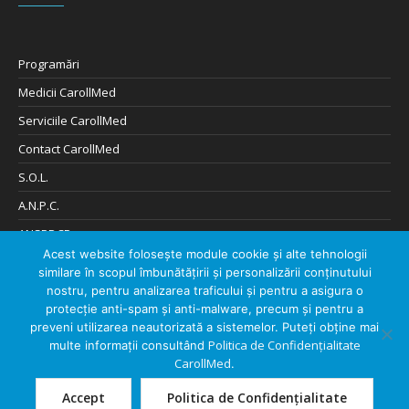
Programări
Medicii CarollMed
Serviciile CarollMed
Contact CarollMed
S.O.L.
A.N.P.C.
ANSPDCP
Acest website folosește module cookie și alte tehnologii
Cookies și Confidențialitate
similare în scopul îmbunătățirii și personalizării conținutului
Digitalizare de: 404Solutions
nostru, pentru analizarea traficului și pentru a asigura o
protecție anti-spam și anti-malware, precum și pentru a
preveni utilizarea neautorizată a sistemelor. Puteți obține mai
Politica de Confidențialitate
multe informații consultând
CarollMed
.
Despre CarollMed
Contact CarollMed
Accept
Politica de Confidențialitate