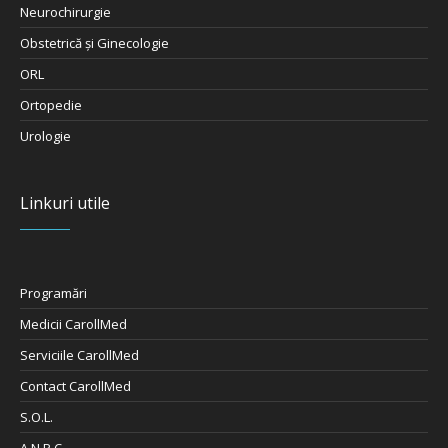
Neurochirurgie
Obstetrică şi Ginecologie
ORL
Ortopedie
Urologie
Linkuri utile
Programări
Medicii CarollMed
Serviciile CarollMed
Contact CarollMed
S.O.L.