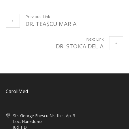
Previous Link
DR. TEAȘCU MARIA
Next Link
DR. STOICA DELIA
CarollMed
Str. George Enescu Nr. 1bis, Ap. 3
Loc. Hunedoara
Jud. HD