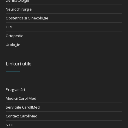
Dermatologie
Neurochirurgie
Obstetrică şi Ginecologie
ORL
Ortopedie
Urologie
Linkuri utile
Programări
Medicii CarollMed
Serviciile CarollMed
Contact CarollMed
S.O.L.