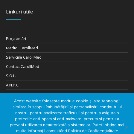
Linkuri utile
Programări
Medicii CarollMed
Serviciile CarollMed
Contact CarollMed
S.O.L.
A.N.P.C.
ANSPDCP
Acest website folosește module cookie și alte tehnologii
Cookies și Confidențialitate
similare în scopul îmbunătățirii și personalizării conținutului
Digitalizare de: 404Solutions
nostru, pentru analizarea traficului și pentru a asigura o
protecție anti-spam și anti-malware, precum și pentru a
preveni utilizarea neautorizată a sistemelor. Puteți obține mai
Politica de Confidențialitate
multe informații consultând