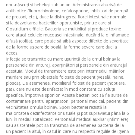
nou-născuți și bebeluși sub un an. Administrarea abuzivă de
antibiotice (fluorochinolone, cefalosporine, inhibitori de pompă
de protoni, etc.), duce la distrugerea florei intestinale normale
și la dezvoltarea bacteriilor oportuniste, printre care și
Clostridium difficile. Bacteria se multiplică și produce toxine
care atacă celulele mucoasei intestinale, ducând la o inflamație
difuză (colita), care poate să aibă aspecte diferite de severitate
de la forme ușoare de boală, la forme severe care duc la
deces.
Infecția se transmite cu mare ușurință de la omul bolnav la
persoanele din anturaj, aparținători și persoanele din anturajul
acestuia. Modul de transmitere este prin intermediul mâinilor
murdare sau prin obiectele folosite de pacient (veselă, haine,
ploscă). De asemenea, mobilierul folosit de pacient (noptiere,
pat), care nu este dezinfectat în mod constant cu soluții
specifice, împotriva sporilor. Aceste bacterii pot să fie surse de
contaminare pentru aparținători, personal medical, pacienți din
vecinătatea omului bolnav. Sporii bacteriei rezistă la
majoritatea dezinfectantelor uzuale și pot supraviețui până la 6
luni în mediul spitalicesc. Personalul medical auxiliar (infirmiere)
sau asistentele pot să transmită de asemenea bacteria de la
un pacient la altul, în cazul în care nu respectă regulile de igienă