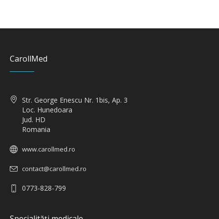
CarollMed
Str. George Enescu Nr. 1bis, Ap. 3
Loc. Hunedoara
Jud. HD
Romania
www.carollmed.ro
contact@carollmed.ro
0773-828-799
Specialități medicale