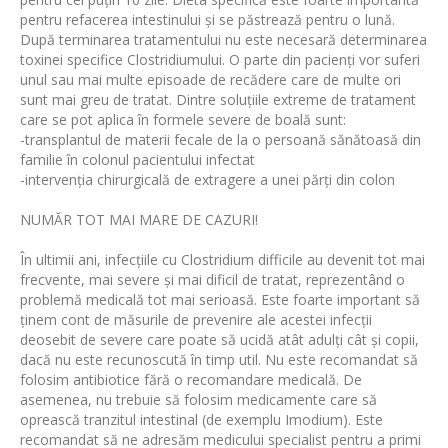
pentru refacerea intestinului și se păstrează pentru o lună.
După terminarea tratamentului nu este necesară determinarea
toxinei specifice Clostridiumului. O parte din pacienți vor suferi
unul sau mai multe episoade de recădere care de multe ori
sunt mai greu de tratat. Dintre soluțiile extreme de tratament
care se pot aplica în formele severe de boală sunt:
-transplantul de materii fecale de la o persoană sănătoasă din
familie în colonul pacientului infectat
-intervenția chirurgicală de extragere a unei părți din colon
NUMĂR TOT MAI MARE DE CAZURI!
În ultimii ani, infecțiile cu Clostridium difficile au devenit tot mai
frecvente, mai severe și mai dificil de tratat, reprezentând o
problemă medicală tot mai serioasă. Este foarte important să
ținem cont de măsurile de prevenire ale acestei infecții
deosebit de severe care poate să ucidă atât adulți cât și copii,
dacă nu este recunoscută în timp util. Nu este recomandat să
folosim antibiotice fără o recomandare medicală. De
asemenea, nu trebuie să folosim medicamente care să
oprească tranzitul intestinal (de exemplu Imodium). Este
recomandat să ne adresăm medicului specialist pentru a primi