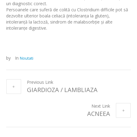
un diagnostic corect.
Persoanele care suferă de colită cu Clostridium difficile pot să
dezvolte ulterior boala celiacă (intoleranța la gluten),
intoleranță la lactoză, sindrom de malabsorbție și alte
intoleranțe digestive.
by
In
Noutati
Previous Link
GIARDIOZA / LAMBLIAZA
Next Link
ACNEEA