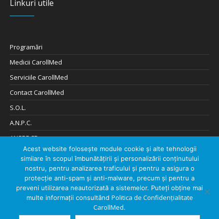
Linkuri utile
Programări
Medicii CarollMed
Serviciile CarollMed
Contact CarollMed
S.O.L.
A.N.P.C.
ANSPDCP
Acest website folosește module cookie și alte tehnologii
Cookies și Confidențialitate
similare în scopul îmbunătățirii și personalizării conținutului
Digitalizare de: 404Solutions
nostru, pentru analizarea traficului și pentru a asigura o
protecție anti-spam și anti-malware, precum și pentru a
preveni utilizarea neautorizată a sistemelor. Puteți obține mai
Politica de Confidențialitate
multe informații consultând
CarollMed
.
Despre CarollMed
Contact CarollMed