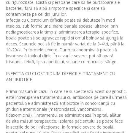
cu rigurozitate. Există și persoane care să fie purtătoare ale
bacteriei, fără să aibă simptome specifice și care să
contamineze pe cei din jurul lor.
Infecția cu Clostridium difficile poate să debuteze în mod
insidios, sub forma unei diarei banale apoase; ulterior, prin
nediagnosticarea la timp și administrarea terapiei specifice,
boala poate să se agraveze rapid și omul bolnav să ajungă la
deces. Scaunele pot să fie în număr variat de la 3-4/zi, până la
10-20/zi, în formele severe. Durerea abdominală poate să
însoțească tabloul clinic. În cazurile severe, pot să apară
frisoane, febră, lipsa apetitului, scaune cu mucus și sânge.
INFECŢIA CU CLOSTRIDIUM DIFFICILE: TRATAMENT CU
ANTIBIOTICE
Prima măsură în cazul în care se suspectează acest diagnostic,
este întreruperea tratamentului cu antibiotice pe care îl urmeză
pacientul. Se administrează antibiotice în concordanță cu
ghidurile internționale (metronidazol, vancomicină,
fidaxomicină). Tratamentul se administrează în spital, alături
de alte măsuri terapeutice. Izolarea pacientului se poate face
în secțiile de boli infecțioase, în formele severe de boală,
pentru cel puțin 10 zile. Dieta specifică este foarte importantă