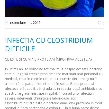
noiembrie 11
, 2019
0
INFECȚIA CU CLOSTRIDIUM
DIFFICILE
CE ESTE ȘI CUM NE PROTEJĂM ÎMPOTRIVA ACESTEIA?
În ultimii ani se vorbește tot mai mult despre această bacterie
care ajunge să creeze probleme tot mai mari atât personalului
medical, chiar în clinicile cele mai renumite din lume și nu în
ultimul rând, pacienților internați în spital. Boala poate să
afecteze atât copiii, cât și adulții, în special după antibiotice cu
spectru larg administrate în spital, în cursul unor afecțiuni
severe, intervenții chirurgicale laborioase, etc.
Clostridium difficile este o bacterie anaerobă prezentă în mod
natural în flora bacteriană a colonului, la o bună parte dintre